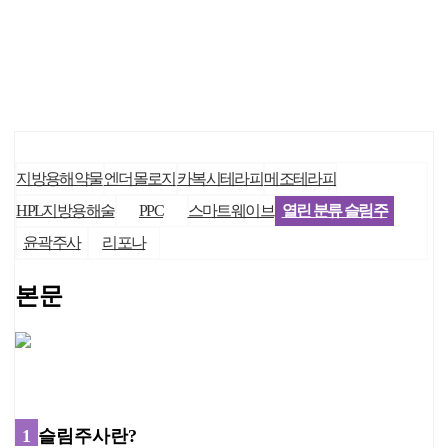
지방용해약물
엔더몰로지
카복시테라피
메조테라피
HPL지방용해술
PPC
스마트웨이브
열린 분류
슬림주
사
윤곽주사
리포나
본문
1
슬림주사란?