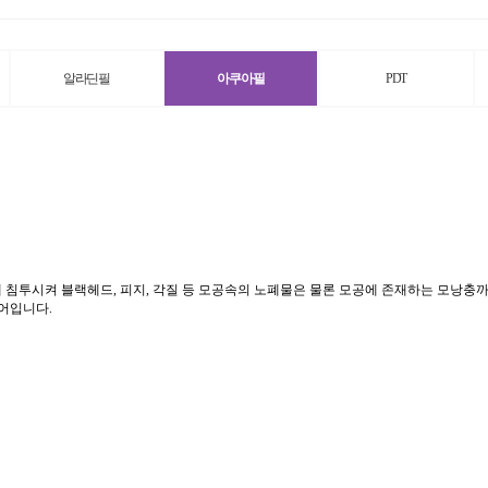
알라딘필
아쿠아필
PDT
모공 속에 침투시켜 블랙헤드, 피지, 각질 등 모공속의 노폐물은 물론 모공에 존재하는 
어입니다.