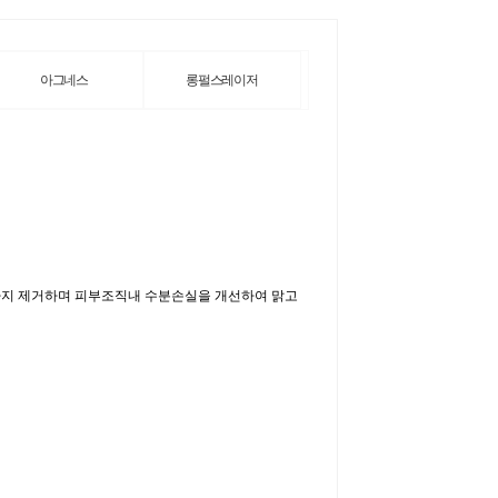
아그네스
롱펄스레이저
모낭충까지 제거하며 피부조직내 수분손실을 개선하여 맑고