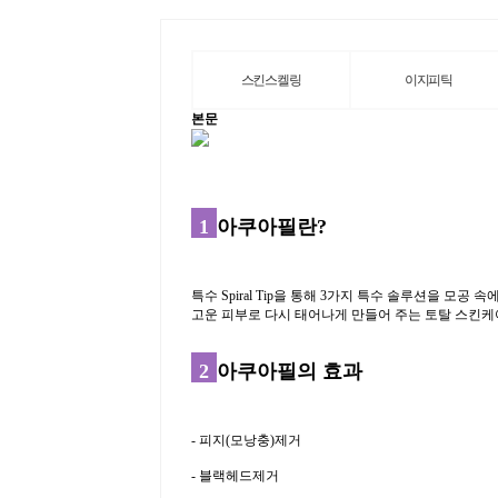
스킨스켈링
이지피틱
본문
1
아쿠아필란?
특수 Spiral Tip을 통해 3가지 특수 솔루션을 
고운 피부로 다시 태어나게 만들어 주는 토탈 스킨케
2
아쿠아필의 효과
- 피지(모낭충)제거
- 블랙헤드제거