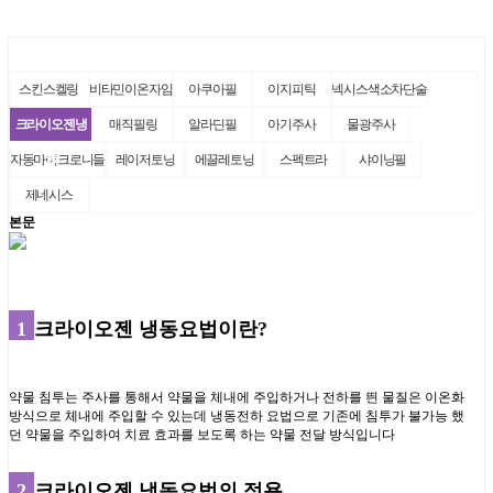
스킨스켈링
비타민이온자임
아쿠아필
이지피틱
넥시스색소차단술
크라이오젠냉
매직필링
알라딘필
아기주사
물광주사
동
자동마이크로니들
레이저토닝
에끌레토닝
스펙트라
샤이닝필
제네시스
본문
1
크라이오젠 냉동요법이란?
약물 침투는 주사를 통해서 약물을 체내에 주입하거나 전하를 띈 물질은 이온화
방식으로 체내에 주입할 수 있는데 냉동전하 요법으로 기존에 침투가 불가능 했
던 약물을 주입하여 치료 효과를 보도록 하는 약물 전달 방식입니다
2
크라이오젠 냉동요법의 적용