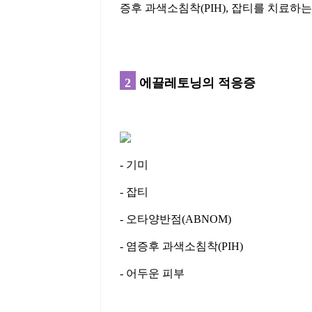
증후 과색소침착(PIH), 잡티를 치료하
2
에끌레토닝의 적응증
- 기미
- 잡티
- 오타양반점(ABNOM)
- 염증후 과색소침착(PIH)
- 어두운 피부