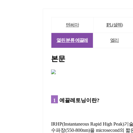
텐써마
IPL(셀렉)
열린 분류
에끌레
엘리
본문
1
에끌레토닝이란?
IRHP(Instantaneous Rapid High
수파장(550-800nm)을 microseco